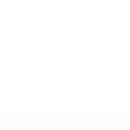
nous nous concentrons notamment sur les méthodes de
triage, de lavage, de filage et de dégraissage nécessaires
pour limiter notre empreinte carbone.
Les Chaussettes Pure Laine Épaisse sont directement
confectionnées au sein de notre atelier. Ce sont des bas
cousus à la main à partir d'une matière locale. Ainsi, nous
disposons d'une équipe d'artisans locaux qui font le
nécessaire pour présenter des produits élégants et efficaces
face à la température.
Vous souhaitez acquérir ces chaussettes chaudes et
résistantes ? Vous n'avez qu'à ajouter le produit et valider
votre commande ! Nous nous chargerons de le livrer à votre
domicile dans les plus brefs délais.