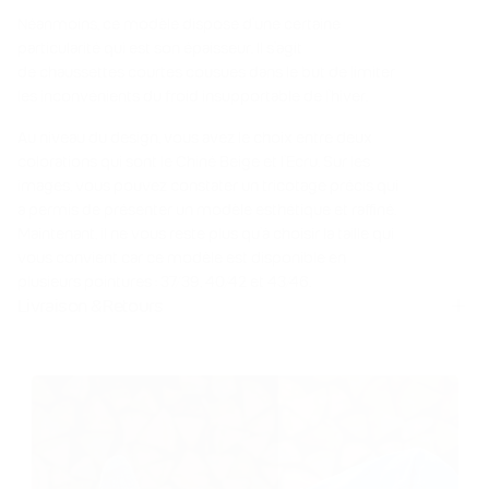
Néanmoins, ce modèle dispose d’une certaine
particularité qui est son épaisseur. Il s’agit
de chaussettes courtes cousues dans le but de limiter
les inconvénients du froid insupportable de l’hiver.
Au niveau du design, vous avez le choix entre deux
colorations qui sont le Chiné Beige et l’Ecru. Sur les
images, vous pouvez constater un tricotage précis qui
a permis de présenter un modèle esthétique et raffiné.
Maintenant, il ne vous reste plus qu’à choisir la taille qui
vous convient car ce modèle est disponible en
plusieurs pointures : 37/39, 40/42 et 43/46.
Livraison & Retours