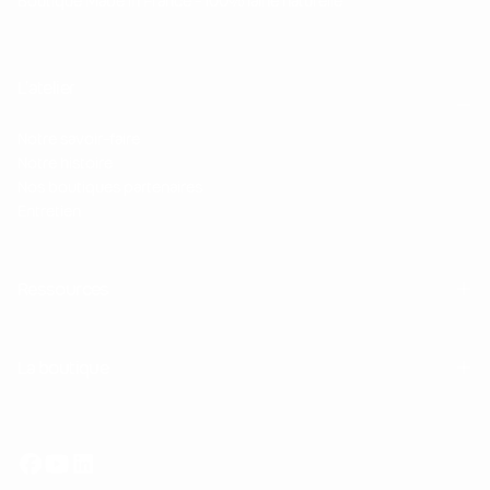
Boutique Made in France - 100% laine naturelle
L'atelier
Notre savoir-faire
Notre histoire
Nos boutiques partenaires
Entretien
Ressources
La boutique