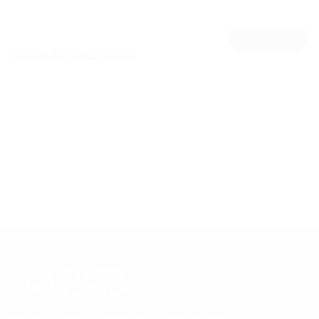
VOIR TOUS
Vous aimerez aussi...
Made in France
Nature