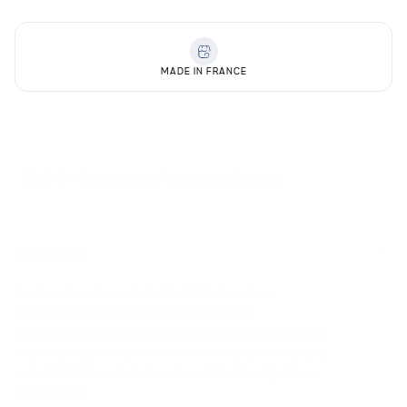
laine
laine
epaisse
epaisse
MADE IN FRANCE
Chaussettes Pure Laine Epaisse
Détails
Description
Pour commencer, vous devez savoir que les
CHAUSSETTES PURE LAINE EPAISSE sont
intégralement conçues à partir d’une laine totalement
naturelle. Cette matière offre de nombreux avantages
considérables comme le pouvoir thermorégulateur
notamment.