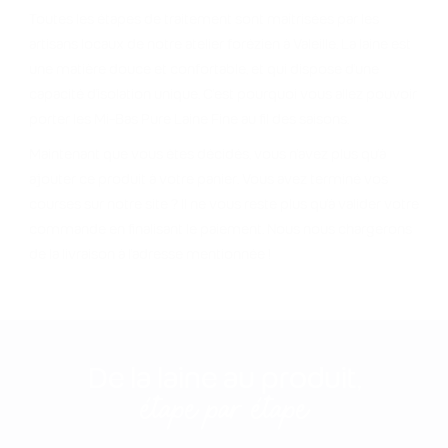
Toutes les étapes de traitement sont maîtrisées par les
artisans locaux de notre atelier forézien à Valeille. La laine est
une matière douce et confortable, et qui dispose d'une
capacité d'isolation unique. C'est pourquoi vous allez pouvoir
porter les Mi-Bas Pure Laine Fine au fil des saisons.
Maintenant que vous êtes décidés, vous n'avez plus qu'à
ajouter ce produit à votre panier. Vous avez terminé vos
courses sur notre site ? Il ne vous reste plus qu'à valider votre
commande en finalisant le paiement. Nous nous chargerons
de la livraison à l'adresse mentionnée !
De la laine au produit,
étape par étape