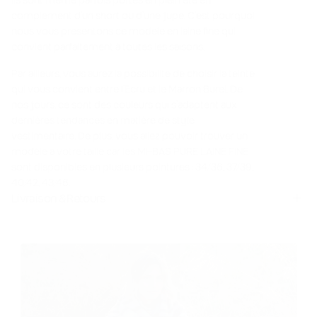
complément d’un short ou d’une jupe. C’est pourquoi
nous vous présentons ce modèle en laine fine qui
convient parfaitement à toutes les saisons.
Par ailleurs, vous aurez la possibilité de choisir la teinte
qui vous convient entre l’Ecru et le Marron Burel. De
nos jours, ce sont des couleurs qui s’adaptent aux
dernières tendances en matière de style
vestimentaire. De plus, vous allez pouvoir trouver un
modèle à votre taille car les MI-BAS PURE LAINE FINE
sont disponibles en plusieurs pointures : 34/36, 37/39,
40/42, 43/46.
Livraison & Retours