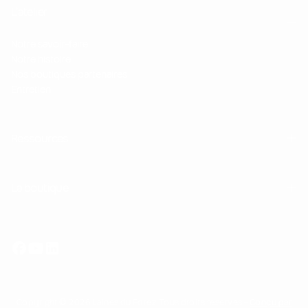
L'atelier
Notre savoir-faire
Notre histoire
Nos boutiques partenaires
Entretien
Ressources
La boutique
Copyright © 2026 Laines du Forez. Tous droits réservés -
Conçu par